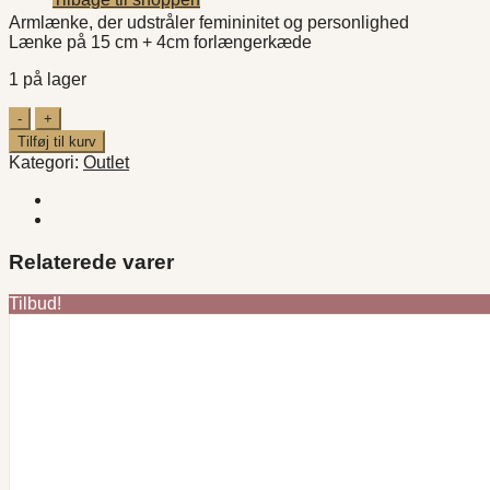
oprindelige
aktuelle
Armlænke, der udstråler femininitet og personlighed
pris
pris
Lænke på 15 cm + 4cm forlængerkæde
var:
er:
kr. 89,00.
kr. 49,00.
1 på lager
Yhuva
forgyldt
Tilføj til kurv
Armbånd
Kategori:
Outlet
antal
Relaterede varer
Tilbud!