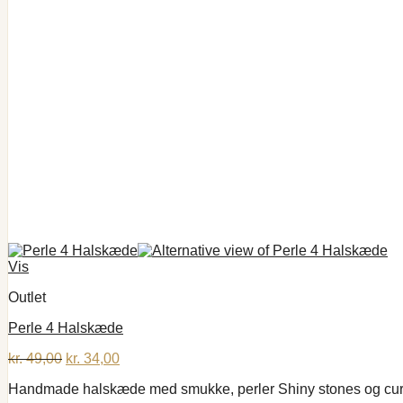
Vis
Outlet
Perle 4 Halskæde
Den
Den
kr.
49,00
kr.
34,00
oprindelige
aktuelle
Handmade halskæde med smukke, perler Shiny stones og curb
pris
pris