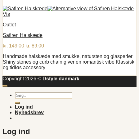
Vis
Outlet
Safiren Halskæde
Den
Den
kr.
149,00
kr.
89,00
oprindelige
aktuelle
Handmade halskæde med smukke, natursten og glasperler
pris
pris
Shiny stones og curb chain giver en romantisk vibe Klassisk
var:
er:
og tidløs accessory
kr. 149,00.
kr. 89,00.
Copyright 2026 ©
Dstyle danmark
Søg
efter:
Log ind
Nyhedsbrev
Log ind