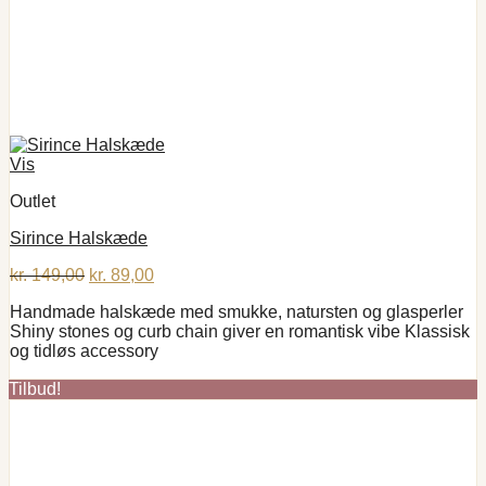
Vis
Outlet
Sirince Halskæde
Den
Den
kr.
149,00
kr.
89,00
oprindelige
aktuelle
Handmade halskæde med smukke, natursten og glasperler
pris
pris
Shiny stones og curb chain giver en romantisk vibe Klassisk
var:
er:
og tidløs accessory
kr. 149,00.
kr. 89,00.
Tilbud!