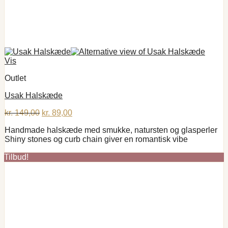
Vis
Outlet
Usak Halskæde
Den
Den
kr.
149,00
kr.
89,00
oprindelige
aktuelle
Handmade halskæde med smukke, natursten og glasperler
pris
pris
Shiny stones og curb chain giver en romantisk vibe
var:
er:
kr. 149,00.
kr. 89,00.
Tilbud!