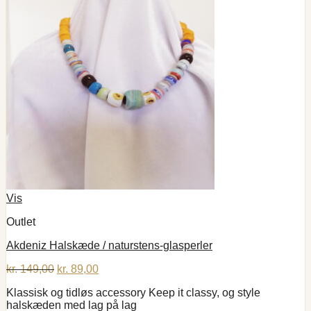
Vis
Outlet
Akdeniz Halskæde / naturstens-glasperler
Den
Den
kr.
149,00
kr.
89,00
oprindelige
aktuelle
Klassisk og tidløs accessory Keep it classy, og style
pris
pris
halskæden med lag på lag
var:
er: