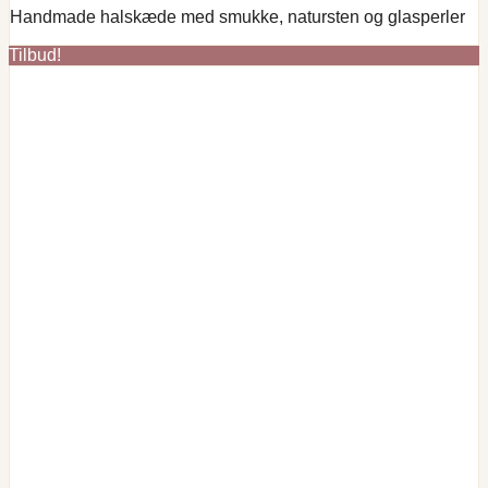
Handmade halskæde med smukke, natursten og glasperler
pris
pris
var:
er:
Tilbud!
kr. 49,00.
kr. 39,00.