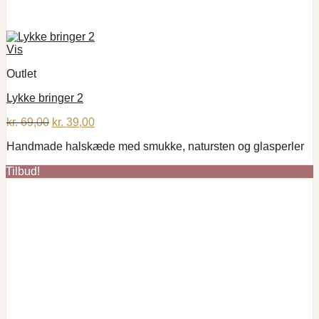
Vis
Outlet
Lykke bringer 2
Den
Den
kr.
69,00
kr.
39,00
oprindelige
aktuelle
Handmade halskæde med smukke, natursten og glasperler
pris
pris
var:
er:
Tilbud!
kr. 69,00.
kr. 39,00.