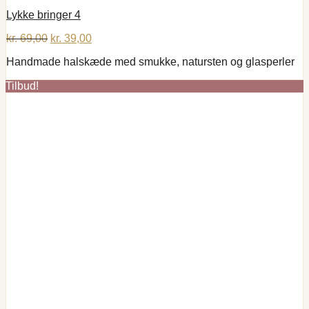
Lykke bringer 4
Den
Den
kr.
69,00
kr.
39,00
oprindelige
aktuelle
Handmade halskæde med smukke, natursten og glasperler
pris
pris
var:
er:
Tilbud!
kr. 69,00.
kr. 39,00.