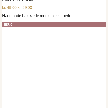
Den
Den
kr.
49,00
kr.
39,00
oprindelige
aktuelle
Handmade halskæde med smukke perler
pris
pris
var:
er:
Tilbud!
kr. 49,00.
kr. 39,00.