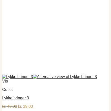
Vis
Outlet
Lykke bringer 3
Den
Den
kr.
49,00
kr.
39,00
oprindelige
aktuelle