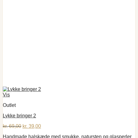
Vis
Outlet
Lykke bringer 2
Den
Den
kr.
69,00
kr.
39,00
oprindelige
aktuelle
Handmade halskæde med smukke, natursten og glasperler
pris
pris