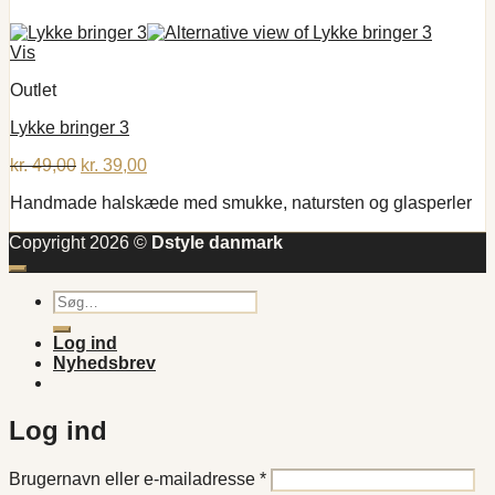
Vis
Outlet
Lykke bringer 3
Den
Den
kr.
49,00
kr.
39,00
oprindelige
aktuelle
Handmade halskæde med smukke, natursten og glasperler
pris
pris
var:
er:
Copyright 2026 ©
Dstyle danmark
kr. 49,00.
kr. 39,00.
Søg
efter:
Log ind
Nyhedsbrev
Log ind
Påkrævet
Brugernavn eller e-mailadresse
*