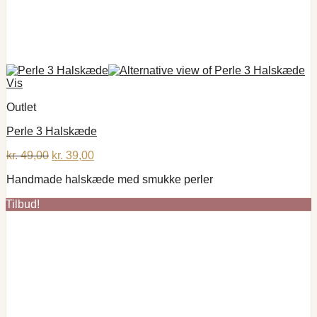
Vis
Outlet
Perle 3 Halskæde
Den
Den
kr.
49,00
kr.
39,00
oprindelige
aktuelle
Handmade halskæde med smukke perler
pris
pris
var:
er:
Tilbud!
kr. 49,00.
kr. 39,00.