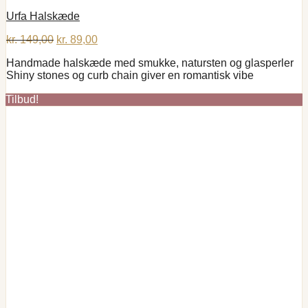
Urfa Halskæde
Den
Den
kr.
149,00
kr.
89,00
oprindelige
aktuelle
Handmade halskæde med smukke, natursten og glasperler
pris
pris
Shiny stones og curb chain giver en romantisk vibe
var:
er:
kr. 149,00.
kr. 89,00.
Tilbud!