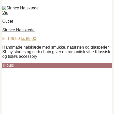
Vis
Outlet
Sirince Halskæde
Den
Den
kr.
149,00
kr.
89,00
oprindelige
aktuelle
Handmade halskæde med smukke, natursten og glasperler
pris
pris
Shiny stones og curb chain giver en romantisk vibe Klassisk
var:
er:
og tidløs accessory
kr. 149,00.
kr. 89,00.
Tilbud!