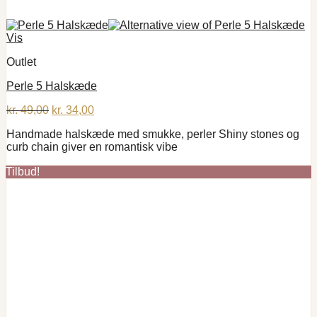
Vis
Outlet
Perle 5 Halskæde
Den
Den
kr.
49,00
kr.
34,00
oprindelige
aktuelle
Handmade halskæde med smukke, perler Shiny stones og
pris
pris
curb chain giver en romantisk vibe
var:
er:
kr. 49,00.
kr. 34,00.
Tilbud!