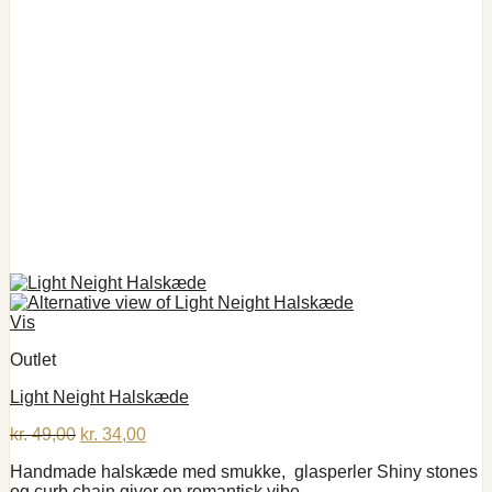
Vis
Outlet
Light Neight Halskæde
Den
Den
kr.
49,00
kr.
34,00
oprindelige
aktuelle
Handmade halskæde med smukke, glasperler Shiny stones
pris
pris
og curb chain giver en romantisk vibe