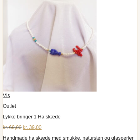
Vis
Outlet
Lykke bringer 1 Halskæde
Den
Den
kr.
69,00
kr.
39,00
oprindelige
aktuelle
Handmade halskæde med smukke, natursten og glasperler
pris
pris