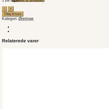
1 på lager
Yildizlar
steel
Tilføj til kurv
øreringe
Kategori:
Øreringe
antal
Relaterede varer