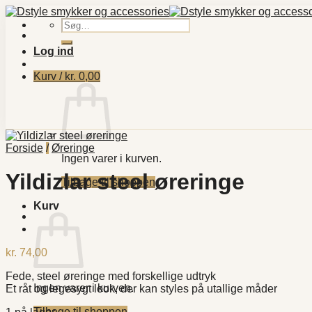
Fortsæt
til
Søg
indhold
efter:
Log ind
Kurv /
kr.
0,00
Forside
/
Øreringe
Ingen varer i kurven.
Yildizlar steel øreringe
Tilbage til shoppen
Kurv
kr.
74,00
Fede, steel øreringe med forskellige udtryk
Ingen varer i kurven.
Et råt og legesygt look, der kan styles på utallige måder
Tilbage til shoppen