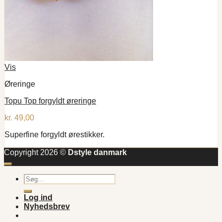
Vis
Øreringe
Topu Top forgyldt øreringe
kr.
49,00
Superfine forgyldt ørestikker.
Copyright 2026 ©
Dstyle danmark
Søg
efter:
Log ind
Nyhedsbrev