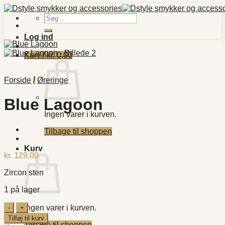
Fortsæt
til
Søg
indhold
efter:
Log ind
Kurv /
kr.
0,00
Forside
/
Øreringe
Blue Lagoon
Ingen varer i kurven.
Tilbage til shoppen
Kurv
kr.
129,00
Zircon sten
1 på lager
Blue
Ingen varer i kurven.
Lagoon
Tilføj til kurv
antal
Tilbage til shoppen