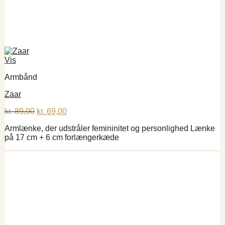
Vis
Armbånd
Zaar
Den
Den
kr.
89,00
kr.
69,00
oprindelige
aktuelle
Armlænke, der udstråler femininitet og personlighed Lænke
pris
pris
på 17 cm + 6 cm forlængerkæde
var:
er:
kr. 89,00.
kr. 69,00.