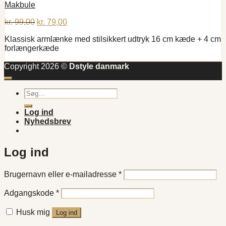
Makbule
Den
Den
kr.
99,00
kr.
79,00
oprindelige
aktuelle
Klassisk armlænke med stilsikkert udtryk 16 cm kæde + 4 cm
pris
pris
forlængerkæde
var:
er:
kr. 99,00.
kr. 79,00.
Copyright 2026 ©
Dstyle danmark
Søg
efter:
Log ind
Nyhedsbrev
Log ind
Påkrævet
Brugernavn eller e-mailadresse
*
Påkrævet
Adgangskode
*
Husk mig
Log ind