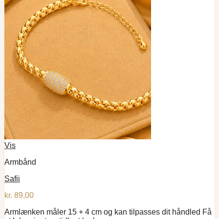
Vis
Armbånd
Safii
kr.
89,00
Armlænken måler 15 + 4 cm og kan tilpasses dit håndled Få