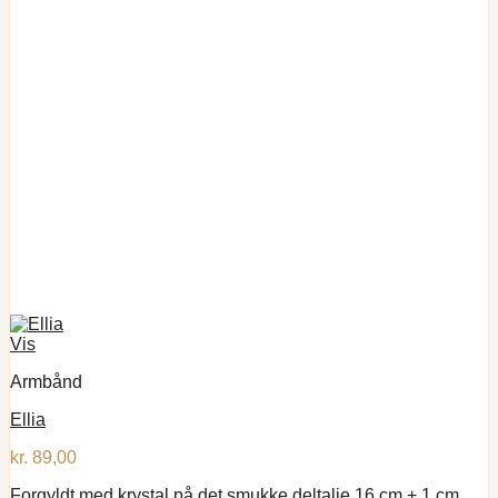
Vis
Armbånd
Ellia
kr.
89,00
Forgyldt med krystal på det smukke deltalje 16 cm + 1 cm