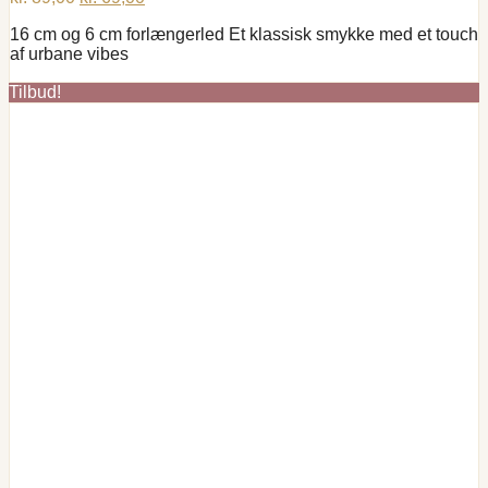
oprindelige
aktuelle
16 cm og 6 cm forlængerled Et klassisk smykke med et touch
pris
pris
af urbane vibes
var:
er:
kr. 89,00.
kr. 69,00.
Tilbud!