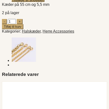
Kæder på 55 cm og 5,5 mm
2 på lager
Gold
Panser
Tilføj til kurv
5,5mm
Kategorier:
Halskæder
,
Herre Accessories
55cm
;
forgyldt
antal
Relaterede varer