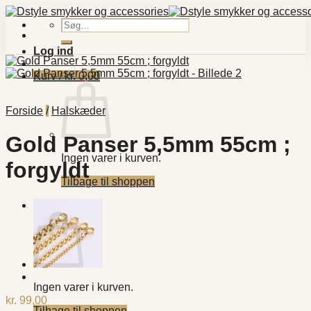
Fortsæt
til
Søg
indhold
efter:
Log ind
Kurv /
kr.
0,00
Forside
/
Halskæder
Gold Panser 5,5mm 55cm ;
Ingen varer i kurven.
forgyldt
Tilbage til shoppen
Kurv
Ingen varer i kurven.
kr.
99,00
Tilbage til shoppen