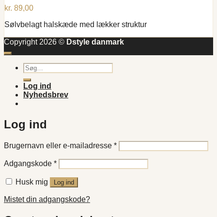
kr.
89,00
Sølvbelagt halskæde med lækker struktur
Copyright 2026 ©
Dstyle danmark
Søg
efter:
Log ind
Nyhedsbrev
Log ind
Påkrævet
Brugernavn eller e-mailadresse
*
Påkrævet
Adgangskode
*
Husk mig
Log ind
Mistet din adgangskode?