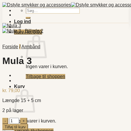
Fortsæt
til
Søg
indhold
efter:
Log ind
Kurv /
kr.
0,00
Forside
/
Armbånd
Mula 3
Ingen varer i kurven.
Tilbage til shoppen
Kurv
kr.
79,00
Længde 15 + 5 cm
2 på lager
Mula
Ingen varer i kurven.
3
Tilføj til kurv
antal
Tilbage til shoppen