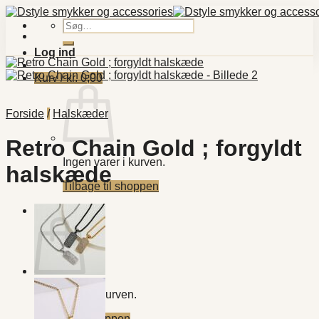
Fortsæt
til
Søg
indhold
efter:
Log ind
Kurv /
kr.
0,00
Forside
/
Halskæder
Retro Chain Gold ; forgyldt
Ingen varer i kurven.
halskæde
Tilbage til shoppen
Kurv
Ingen varer i kurven.
Tilbage til shoppen