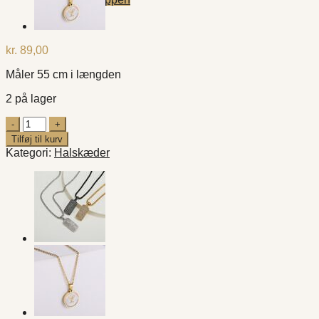
kr.
89,00
Måler 55 cm i længden
2 på lager
Retro
Chain
Tilføj til kurv
Gold
Kategori:
Halskæder
;
forgyldt
halskæde
antal