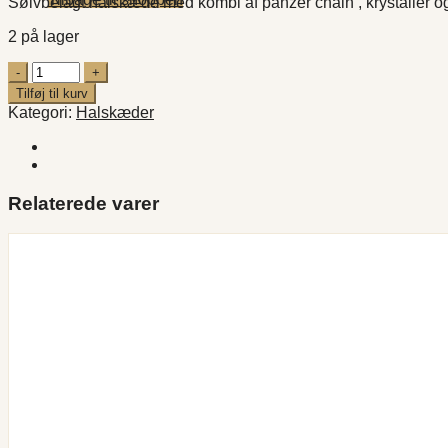
Sølvbelagt halskæde med kombi af panzer chain , krystaller 
2 på lager
Retro
Stitching
Tilføj til kurv
antal
Kategori:
Halskæder
Relaterede varer