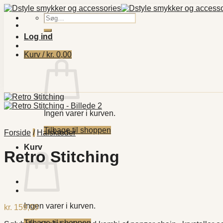
Fortsæt
til
Søg
indhold
efter:
Log ind
Kurv /
kr.
0,00
Ingen varer i kurven.
Tilbage til shoppen
Forside
/
Halskæder
Kurv
Retro Stitching
Ingen varer i kurven.
kr.
159,00
Tilbage til shoppen