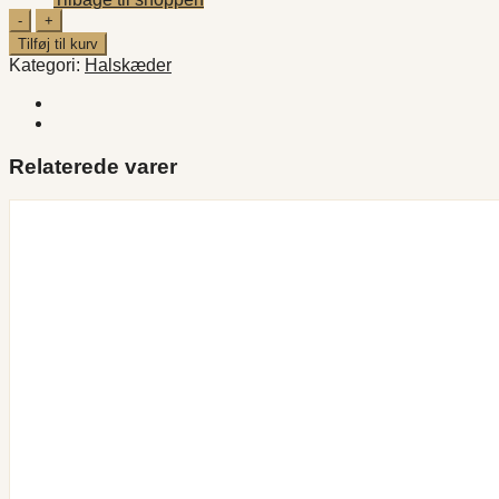
Simple
Butterfly
Tilføj til kurv
;
Kategori:
Halskæder
Roseguld
halskæde
antal
Relaterede varer