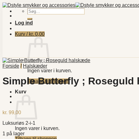
Fortsæt
til
Søg
indhold
efter:
Log ind
Kurv /
kr.
0,00
Forside
/
Halskæder
Ingen varer i kurven.
Simple Butterfly ; Roseguld
Tilbage til shoppen
Kurv
kr.
99,00
Luksuriøs 2-i-1
Ingen varer i kurven.
1 på lager
Tilbage til shoppen