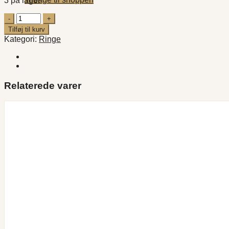
3 på lager
Six
Claw
Tilføj til kurv
Crystal
Kategori:
Ringe
antal
Relaterede varer