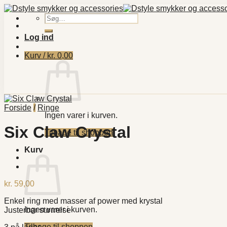
Fortsæt
til
Søg
indhold
efter:
Log ind
Kurv /
kr.
0,00
Forside
/
Ringe
Ingen varer i kurven.
Six Claw Crystal
Tilbage til shoppen
Kurv
kr.
59,00
Enkel ring med masser af power med krystal
Ingen varer i kurven.
Justerbar størrelse
Tilbage til shoppen