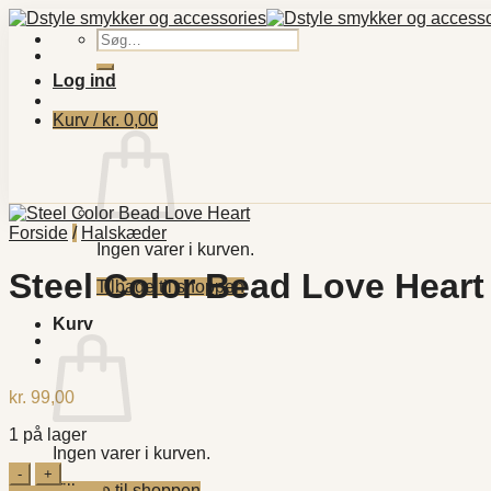
Fortsæt
til
Søg
indhold
efter:
Log ind
Kurv /
kr.
0,00
Forside
/
Halskæder
Ingen varer i kurven.
Steel Color Bead Love Heart
Tilbage til shoppen
Kurv
kr.
99,00
1 på lager
Ingen varer i kurven.
Steel
Color
Tilbage til shoppen