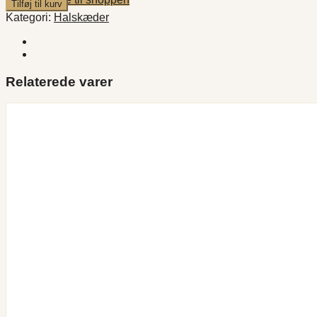
Tilføj til kurv
Bead
Kategori:
Halskæder
Love
Heart
antal
Relaterede varer