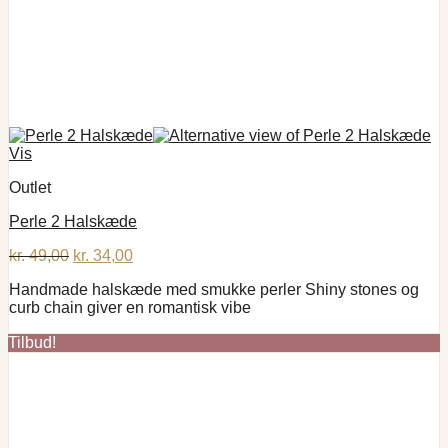
Vis
Outlet
Perle 2 Halskæde
Den
Den
kr.
49,00
kr.
34,00
oprindelige
aktuelle
Handmade halskæde med smukke perler Shiny stones og
pris
pris
curb chain giver en romantisk vibe
var:
er:
kr. 49,00.
kr. 34,00.
Tilbud!