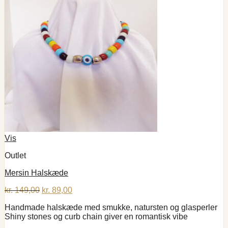
Vis
Outlet
Mersin Halskæde
Den
Den
kr.
149,00
kr.
89,00
oprindelige
aktuelle
Handmade halskæde med smukke, natursten og glasperler
pris
pris
Shiny stones og curb chain giver en romantisk vibe
var:
er:
kr. 149,00.
kr. 89,00.