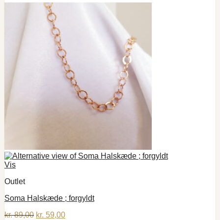
Vis
Outlet
Soma Halskæde ; forgyldt
Den
Den
kr.
89,00
kr.
59,00