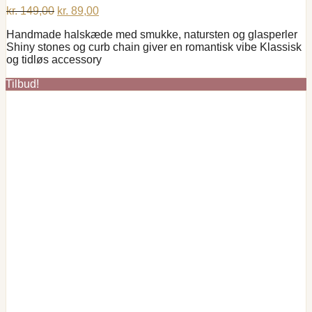
Den
Den
kr.
149,00
kr.
89,00
oprindelige
aktuelle
Handmade halskæde med smukke, natursten og glasperler
pris
pris
Shiny stones og curb chain giver en romantisk vibe Klassisk
var:
er:
og tidløs accessory
kr. 149,00.
kr. 89,00.
Tilbud!