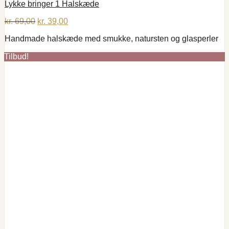
Lykke bringer 1 Halskæde
Den
Den
kr.
69,00
kr.
39,00
oprindelige
aktuelle
Handmade halskæde med smukke, natursten og glasperler
pris
pris
var:
er:
Tilbud!
kr. 69,00.
kr. 39,00.