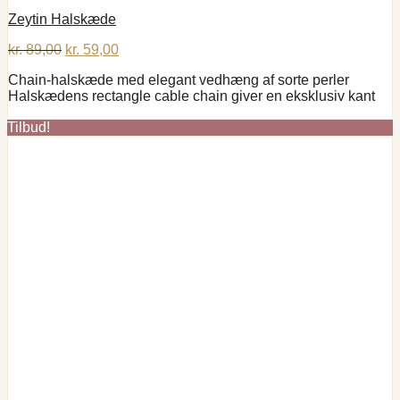
Zeytin Halskæde
Den
Den
kr.
89,00
kr.
59,00
oprindelige
aktuelle
Chain-halskæde med elegant vedhæng af sorte perler
pris
pris
Halskædens rectangle cable chain giver en eksklusiv kant
var:
er:
kr. 89,00.
kr. 59,00.
Tilbud!