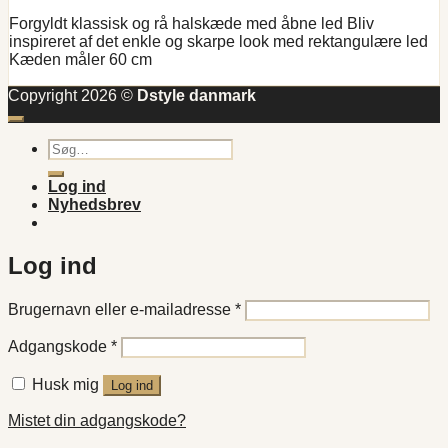
oprindelige
aktuelle
Forgyldt klassisk og rå halskæde med åbne led Bliv
pris
pris
inspireret af det enkle og skarpe look med rektangulære led
var:
er:
Kæden måler 60 cm
kr. 89,00.
kr. 59,00.
Copyright 2026 ©
Dstyle danmark
Søg
efter:
Log ind
Nyhedsbrev
Log ind
Påkrævet
Brugernavn eller e-mailadresse
*
Påkrævet
Adgangskode
*
Husk mig
Log ind
Mistet din adgangskode?