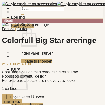
Fortsæt
til
Søg
indhold
efter:
Log ind
Tilbud!
Kurv /
kr.
0,00
Forside
/
Outlet
Colorfull Big Star øreringe
Ingen varer i kurven.
Tilbage til shoppen
Den
Den
kr.
79,00
kr.
49,00
oprindelige
aktuelle
Kurv
Cool urban design med retro-inspireret stjerne
pris
pris
Robust og powerful design
var:
er:
Perfekte basic pieces til dine everyday looks
kr. 79,00.
kr. 49,00.
1 på lager
Colorfull
Ingen varer i kurven.
Big
Tilføj til kurv
Star
Tilbage til shoppen