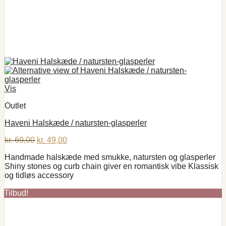
Vis
Outlet
Haveni Halskæde / natursten-glasperler
Den
Den
kr.
69,00
kr.
49,00
oprindelige
aktuelle
Handmade halskæde med smukke, natursten og glasperler
pris
pris
Shiny stones og curb chain giver en romantisk vibe Klassisk
var:
er:
og tidløs accessory
kr. 69,00.
kr. 49,00.
Tilbud!