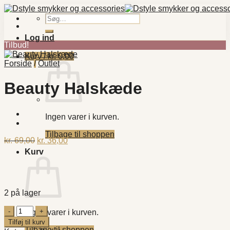
Fortsæt
til
Søg
indhold
efter:
Log ind
Tilbud!
Kurv /
kr.
0,00
Forside
/
Outlet
Beauty Halskæde
Ingen varer i kurven.
Tilbage til shoppen
Den
Den
kr.
69,00
kr.
36,00
oprindelige
aktuelle
Kurv
pris
pris
var:
er:
kr. 69,00.
kr. 36,00.
2 på lager
Beauty
Ingen varer i kurven.
Halskæde
Tilføj til kurv
antal
Tilbage til shoppen