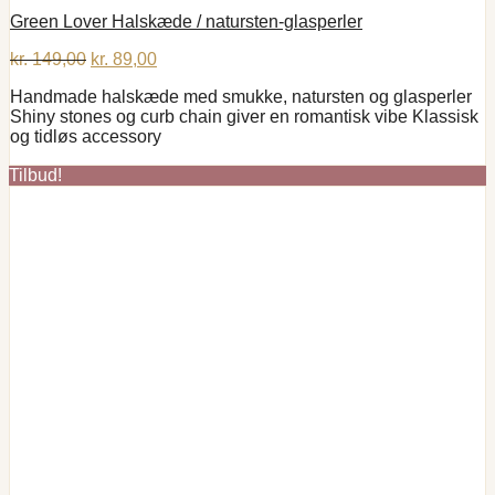
Green Lover Halskæde / natursten-glasperler
Den
Den
kr.
149,00
kr.
89,00
oprindelige
aktuelle
Handmade halskæde med smukke, natursten og glasperler
pris
pris
Shiny stones og curb chain giver en romantisk vibe Klassisk
var:
er:
og tidløs accessory
kr. 149,00.
kr. 89,00.
Tilbud!