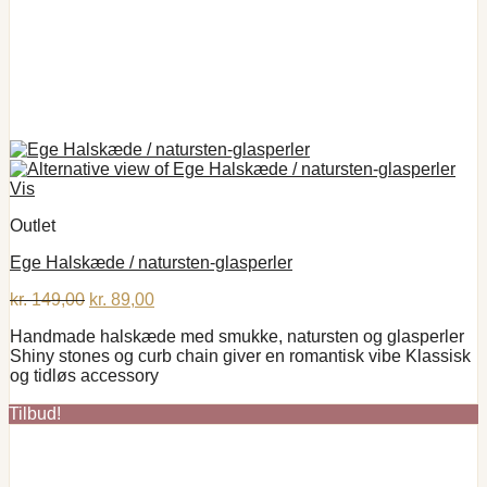
Vis
Outlet
Ege Halskæde / natursten-glasperler
Den
Den
kr.
149,00
kr.
89,00
oprindelige
aktuelle
Handmade halskæde med smukke, natursten og glasperler
pris
pris
Shiny stones og curb chain giver en romantisk vibe Klassisk
var:
er:
og tidløs accessory
kr. 149,00.
kr. 89,00.
Tilbud!