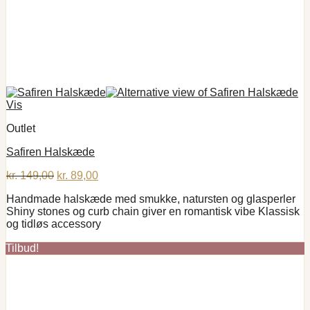
Vis
Outlet
Safiren Halskæde
Den
Den
kr.
149,00
kr.
89,00
oprindelige
aktuelle
Handmade halskæde med smukke, natursten og glasperler
pris
pris
Shiny stones og curb chain giver en romantisk vibe Klassisk
var:
er:
og tidløs accessory
kr. 149,00.
kr. 89,00.
Tilbud!