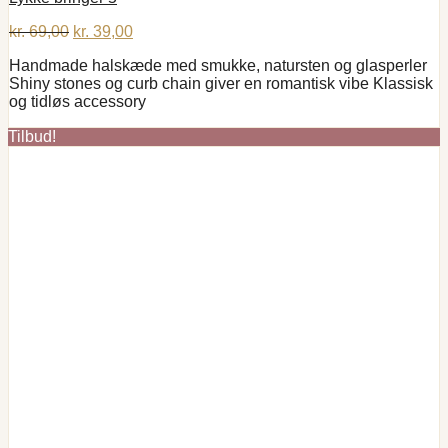
Den
Den
kr.
69,00
kr.
39,00
oprindelige
aktuelle
Handmade halskæde med smukke, natursten og glasperler
pris
pris
Shiny stones og curb chain giver en romantisk vibe Klassisk
var:
er:
og tidløs accessory
kr. 69,00.
kr. 39,00.
Tilbud!