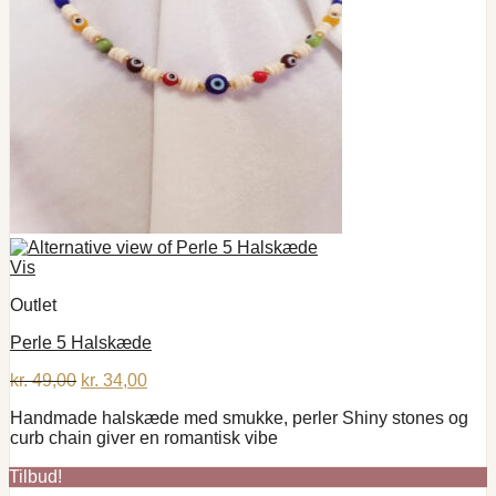
Vis
Outlet
Perle 5 Halskæde
Den
Den
kr.
49,00
kr.
34,00
oprindelige
aktuelle
Handmade halskæde med smukke, perler Shiny stones og
pris
pris
curb chain giver en romantisk vibe
var:
er:
kr. 49,00.
kr. 34,00.
Tilbud!