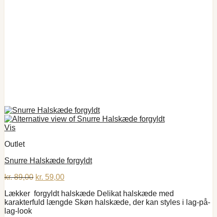
Vis
Outlet
Snurre Halskæde forgyldt
Den
Den
kr.
89,00
kr.
59,00
oprindelige
aktuelle
Lækker forgyldt halskæde Delikat halskæde med
pris
pris
karakterfuld længde Skøn halskæde, der kan styles i lag-på-
var:
er:
lag-look
kr. 89,00.
kr. 59,00.