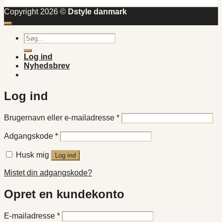
Copyright 2026 ©
Dstyle danmark
Søg
efter:
Log ind
Nyhedsbrev
Log ind
Påkrævet
Brugernavn eller e-mailadresse
*
Påkrævet
Adgangskode
*
Husk mig
Log ind
Mistet din adgangskode?
Opret en kundekonto
Påkrævet
E-mailadresse
*