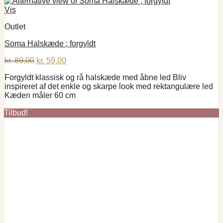
Vis
Outlet
Soma Halskæde ; forgyldt
Den
Den
kr.
89,00
kr.
59,00
oprindelige
aktuelle
Forgyldt klassisk og rå halskæde med åbne led Bliv
pris
pris
inspireret af det enkle og skarpe look med rektangulære led
var:
er:
Kæden måler 60 cm
kr. 89,00.
kr. 59,00.
Tilbud!