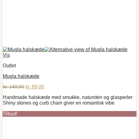
Vis
Outlet
Mugla halskæde
Den
Den
kr.
149,00
kr.
89,00
oprindelige
aktuelle
Handmade halskæde med smukke, natursten og glasperler
pris
pris
Shiny stones og curb chain giver en romantisk vibe
var:
er:
kr. 149,00.
kr. 89,00.
Tilbud!