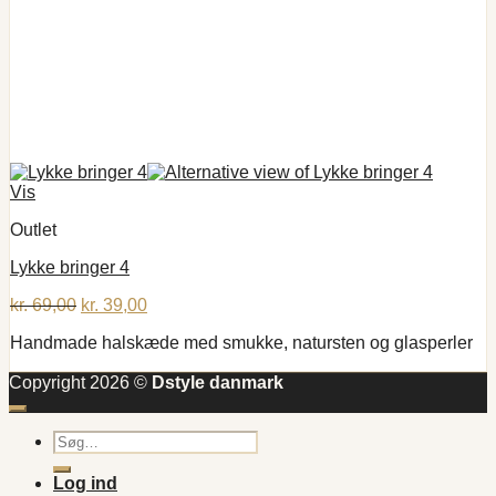
Vis
Outlet
Lykke bringer 4
Den
Den
kr.
69,00
kr.
39,00
oprindelige
aktuelle
Handmade halskæde med smukke, natursten og glasperler
pris
pris
var:
er:
Copyright 2026 ©
Dstyle danmark
kr. 69,00.
kr. 39,00.
Søg
efter:
Log ind