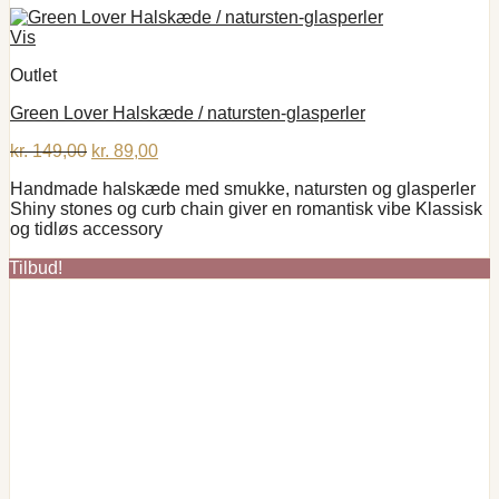
Vis
Outlet
Green Lover Halskæde / natursten-glasperler
Den
Den
kr.
149,00
kr.
89,00
oprindelige
aktuelle
Handmade halskæde med smukke, natursten og glasperler
pris
pris
Shiny stones og curb chain giver en romantisk vibe Klassisk
var:
er:
og tidløs accessory
kr. 149,00.
kr. 89,00.
Tilbud!