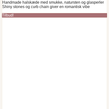
Handmade halskæde med smukke, natursten og glasperler
pris
pris
Shiny stones og curb chain giver en romantisk vibe
var:
er:
kr. 149,00.
kr. 89,00.
Tilbud!