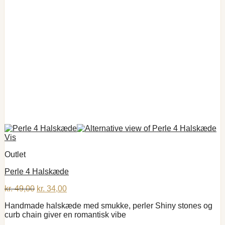
Vis
Outlet
Perle 4 Halskæde
Den
Den
kr.
49,00
kr.
34,00
oprindelige
aktuelle
Handmade halskæde med smukke, perler Shiny stones og
pris
pris
curb chain giver en romantisk vibe
var:
er:
kr. 49,00.
kr. 34,00.