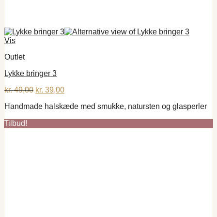
Vis
Outlet
Lykke bringer 3
Den
Den
kr.
49,00
kr.
39,00
oprindelige
aktuelle
Handmade halskæde med smukke, natursten og glasperler
pris
pris
var:
er:
Tilbud!
kr. 49,00.
kr. 39,00.