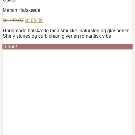
Mersin Halskæde
Den
Den
kr.
149,00
kr.
89,00
oprindelige
aktuelle
Handmade halskæde med smukke, natursten og glasperler
pris
pris
Shiny stones og curb chain giver en romantisk vibe
var:
er:
kr. 149,00.
kr. 89,00.
Tilbud!