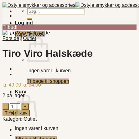
Fortsæt
til
Søg
indhold
efter:
Log ind
Tilbud!
Kurv /
kr.
0,00
Forside
/
Outlet
Tiro Viro Halskæde
Ingen varer i kurven.
Tilbage til shoppen
Den
Den
kr.
49,00
kr.
34,00
oprindelige
aktuelle
Kurv
2 på lager
pris
pris
var:
er:
Tiro
kr. 49,00.
kr. 34,00.
Viro
Tilføj til kurv
Halskæde
Kategori:
Outlet
antal
Ingen varer i kurven.
Tilbage til shoppen