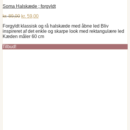
Soma Halskæde ; forgyldt
Den
Den
kr.
89,00
kr.
59,00
oprindelige
aktuelle
Forgyldt klassisk og rå halskæde med åbne led Bliv
pris
pris
inspireret af det enkle og skarpe look med rektangulære led
var:
er:
Kæden måler 60 cm
kr. 89,00.
kr. 59,00.
Tilbud!