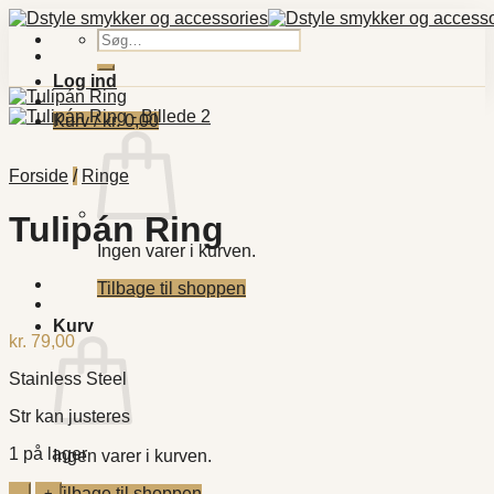
Fortsæt
til
Søg
indhold
efter:
Log ind
Kurv /
kr.
0,00
Forside
/
Ringe
Tulipán Ring
Ingen varer i kurven.
Tilbage til shoppen
Kurv
kr.
79,00
Stainless Steel
Str kan justeres
1 på lager
Ingen varer i kurven.
Tulipán
Tilbage til shoppen