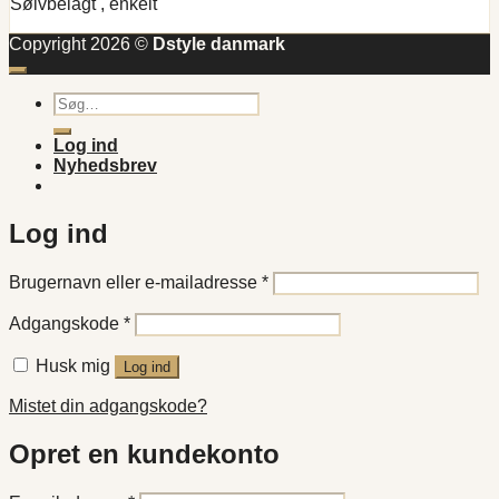
Sølvbelagt , enkelt
Copyright 2026 ©
Dstyle danmark
Søg
efter:
Log ind
Nyhedsbrev
Log ind
Påkrævet
Brugernavn eller e-mailadresse
*
Påkrævet
Adgangskode
*
Husk mig
Log ind
Mistet din adgangskode?
Opret en kundekonto